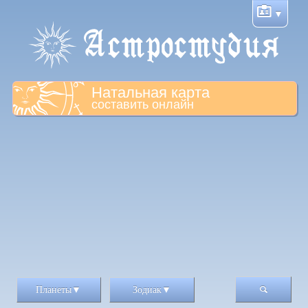
Натальная карта
составить онлайн
Планеты
Зодиак