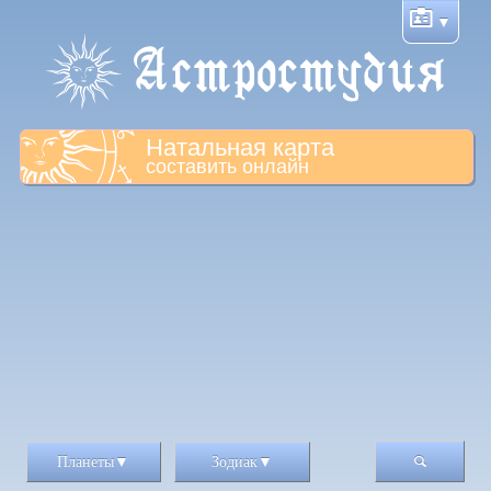
Натальная карта
составить онлайн
Планеты
Зодиак