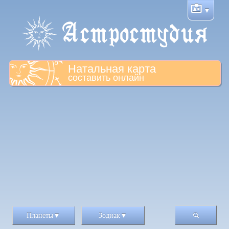
Натальная карта
составить онлайн
Планеты
Зодиак