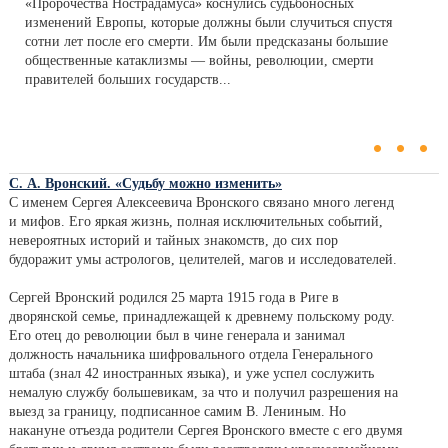
«Пророчества Нострадамуса» коснулись судьбоносных
изменений Европы, которые должны были случиться спустя
сотни лет после его смерти. Им были предсказаны большие
общественные катаклизмы — войны, революции, смерти
правителей больших государств...
...
С. А. Вронский. «Судьбу можно изменить»
С именем Сергея Алексеевича Вронского связано много легенд
и мифов. Его яркая жизнь, полная исключительных событий,
невероятных историй и тайных знакомств, до сих пор
будоражит умы астрологов, целителей, магов и исследователей.
Сергей Вронский родился 25 марта 1915 года в Риге в
дворянской семье, принадлежащей к древнему польскому роду.
Его отец до революции был в чине генерала и занимал
должность начальника шифровального отдела Генерального
штаба (знал 42 иностранных языка), и уже успел сослужить
немалую службу большевикам, за что и получил разрешения на
выезд за границу, подписанное самим В. Лениным. Но
накануне отъезда родители Сергея Вронского вместе с его двумя