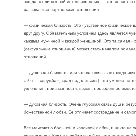
всегда, с одинаковой интенсивностью, — это является
развиваются партнерские отношения:
— физическая близость. Это чувственное физическое в
друг другу. Обязательным условием здесь является чув
каждым мужчиной и каждой женщиной. Это та самая «хи
(сексуальные отношения) может стать началом роман
отношений.
— душевная близость, или что вас связывает, когда исч
φιλία — «дружба», «рад поделиться»): это умение не т
увлечения, привязанности, время, проведенное вместе
— духовная близость. Очень глубокая связь душ и без
божественной любви. Её отличает сострадание и само
Все мечтают о большой и красивой любви, и никто не х
дисгармонии. Как не ошибиться в будущем партнере? К