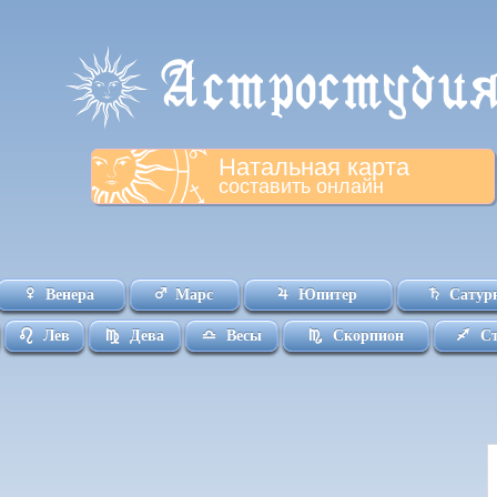
Натальная карта
составить онлайн
Венера
Марс
Юпитер
Сатур
Лев
Дева
Весы
Скорпион
С