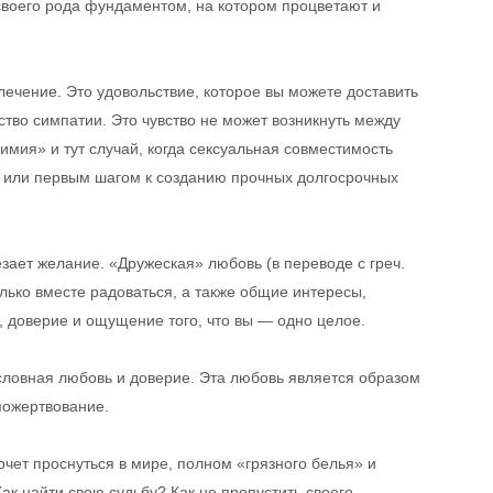
 своего рода фундаментом, на котором процветают и
лечение. Это удовольствие, которое вы можете доставить
ство симпатии. Это чувство не может возникнуть между
мия» и тут случай, когда сексуальная совместимость
а или первым шагом к созданию прочных долгосрочных
езает желание. «Дружеская» любовь (в переводе с греч.
олько вместе радоваться, а также общие интересы,
, доверие и ощущение того, что вы — одно целое.
условная любовь и доверие. Эта любовь является образом
пожертвование.
очет проснуться в мире, полном «грязного белья» и
ак найти свою судьбу? Как не пропустить своего