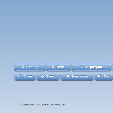
Солнце
Луна
Меркурий
Овен
Телец
Близнецы
Рак
Гороскоп совместимости