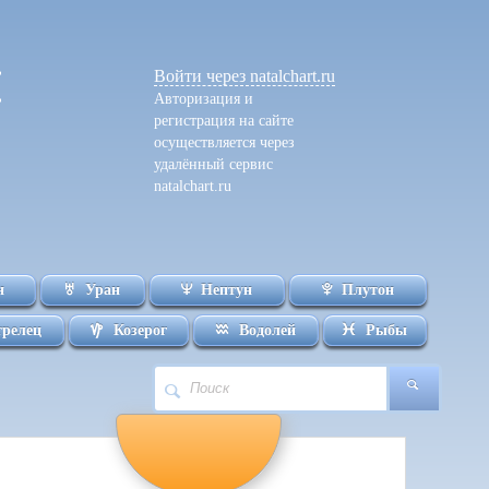
Войти
через natalchart.ru
Авторизация и
регистрация на сайте
осуществляется через
удалённый сервис
natalchart.ru
н
Уран
Нептун
Плутон
трелец
Козерог
Водолей
Рыбы