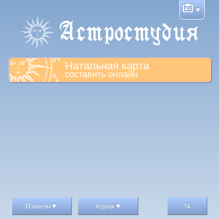
Натальная карта
составить онлайн
Планеты
Зодиак