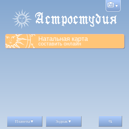
Натальная карта
составить онлайн
Планеты
Зодиак