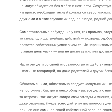
не могут обходиться без любви и нежности. Сочувствуя
им просто необходим тесный контакт со сверстниками,
друзьями и в этих случаях их родное гнездо, родной до
Самостоятельные побуждения у них, как правило, отсут
то стимул для дальнейших действий — похвала, одобр
является собственных успех в чем-то. Их нерешительно
Главная цель жизни — или не достигается, или достиг
Часто эти дети со своей оторванностью от действитель
школьных товарищей, но даже родителей и других близ
Общаясь с ними, обязательно следует коснуться их шко
непостоянны, быстро и легко обидчивы, все дела с ними
то отсрочки, так как уже завтра свои взгляды и мнения
даже отменить. Лучше всего дайте им возможность дум
пришли они сами, по своей собственной воле, по свое