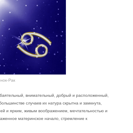
нок-Рак
обаятельный, внимательный, добрый и расположенный,
большинстве случаев их натура скрытна и замкнута,
ией и ярким, живым воображением, мечтательностью и
раженное материнское начало, стремление к