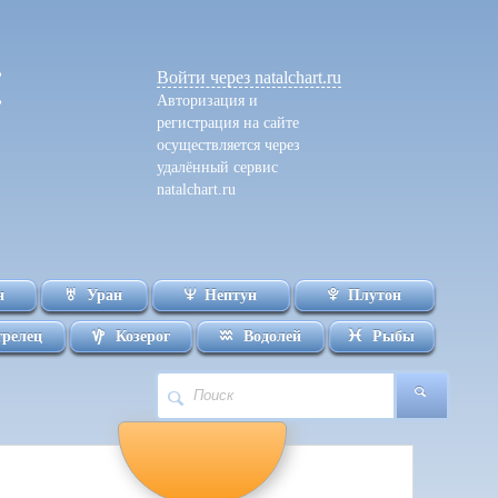
Войти
через natalchart.ru
Авторизация и
регистрация на сайте
осуществляется через
удалённый сервис
natalchart.ru
н
Уран
Нептун
Плутон
трелец
Козерог
Водолей
Рыбы