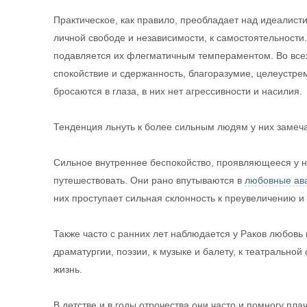
Практическое, как правило, преобладает над идеалистич
личной свободе и независимости, к самостоятельности
подавляется их флегматичным темпераментом. Во всех
спокойствие и сдержанность, благоразумие, целеустре
бросаются в глаза, в них нет агрессивности и насилия.
Тенденция льнуть к более сильным людям у них замечае
Сильное внутреннее беспокойство, проявляющееся у ни
путешествовать. Они рано впутываются в
любовные ав
них проступает сильная склонность к преувеличению и
Также часто с ранних лет наблюдается у Раков любовь к
драматургии, поэзии, к музыке и балету, к театральной
жизнь.
В детстве и в годы отрочества они часто и помногу пла