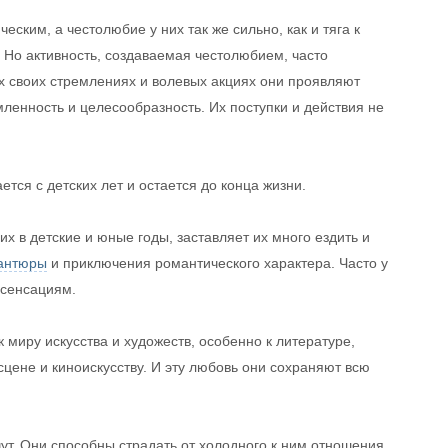
еским, а честолюбие у них так же сильно, как и тяга к
. Но активность, создаваемая честолюбием, часто
 своих стремлениях и волевых акциях они проявляют
мленность и целесообразность. Их поступки и действия не
тся с детских лет и остается до конца жизни.
х в детские и юные годы, заставляет их много ездить и
антюры
и приключения романтического характера. Часто у
 сенсациям.
 миру искусства и художеств, особенно к литературе,
 сцене и киноискусству. И эту любовь они сохраняют всю
чут. Они способны страдать от холодного к ним отношения,