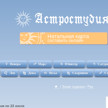
Натальная карта
составить онлайн
Венера
Марс
Юпитер
Сатур
Лев
Дева
Весы
Скорпион
С
/
Знаки зодиака
/
Рак
юня по 22 июля