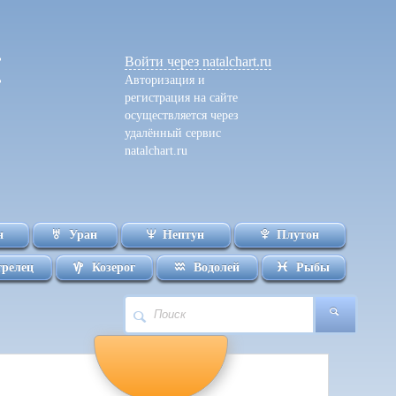
Войти
через natalchart.ru
Авторизация и
регистрация на сайте
осуществляется через
удалённый сервис
natalchart.ru
н
Уран
Нептун
Плутон
трелец
Козерог
Водолей
Рыбы