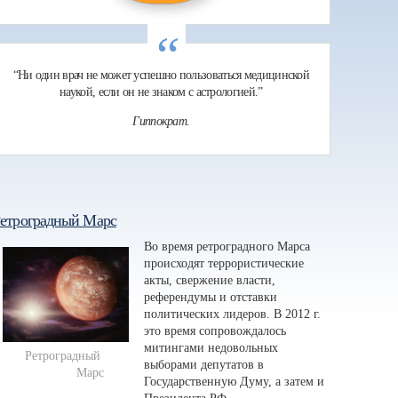
“
“Ни один врач не может успешно пользоваться медицинской
наукой, если он не знаком с астрологией.”
Гиппократ.
етроградный Марс
Во время ретроградного Марса
происходят террористические
акты, свержение власти,
референдумы и отставки
политических лидеров. В 2012 г.
это время сопровождалось
митингами недовольных
Ретроградный 
выборами депутатов в
Марс
Государственную Думу, а затем и