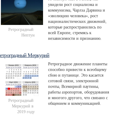
увидели рост социализма и
коммунизма, Чарлза Дарвина и
«эволюцию человека», рост
националистических движений,
которые распространились по
Ретроградный 
всей Европе, стремясь к
Нептун
независимости и признанию.
етроградный Меркурий
Ретроградное движение планеты
способно привести к всеобщему
сбою и путанице. Это касается
сотовой связи, электронной
почты, Всемирной паутины,
работы аэропортов, оборудования
и многого другого, что связано с
Ретроградный 
общением и коммуникацией.
Меркурий в 
2019 году