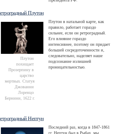
Президента РФ.
етроградный Плутон
Плутон в натальной карте, как
правило, работает гораздо
сильнее, если он ретроградный.
Его влияние гораздо
интенсивнее, поэтому он придает
большей сосредоточенности и,
следовательно, наделяет наше
Плутон 
подсознание излишней
похищает 
проницательностью.
Прозерпину в 
царство 
мертвых. Статуя 
Джованни 
Лоренцо 
Бернини, 1622 г.
етроградный Нептун
Последний раз, когда в 1847-1861
гг. Нептун был в Рыбах, мы