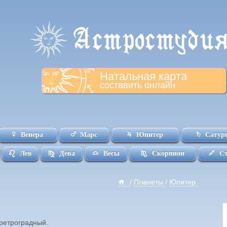
Натальная карта
составить онлайн
Венера
Марс
Юпитер
Сатур
Лев
Дева
Весы
Скорпион
С
/
Планеты
/
Юпитер
ретроградный.