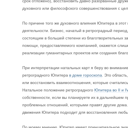
срок отложено), восстановить давно разорванные друже
духовного или философского совершенствования с цел
По причине того же духовного влияния Юпитера в этот
деятельности. Бизнес, начатый в ретроградный период
состоящим в большей степени из благотворительных за
помощи, предоставляемого компанией, окажется слишк
реализации гуманитарных проектов или создания благ
При интерпретации натальных карт я беру во вниман
ретроградного Юпитера
в доме гороскопа
. Это област
или восстановить взаимоотношения, которые считалис
Натальное положение ретроградного
Юпитера во II и I
собственности, если вы планируете их в дальнейшем п
проблемных отношений, которыми правят другие дома.
движения Юпитера подходит для восстановления любы
По моему мнению, Юпитер имеет принципиальное значе