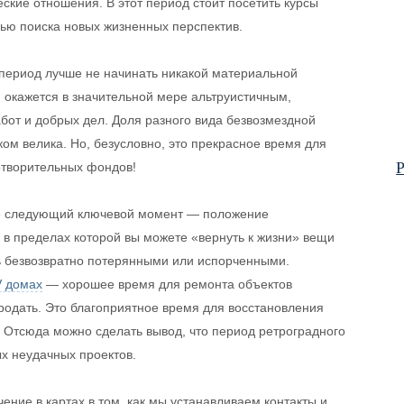
ские отношения. В этот период стоит посетить курсы
ью поиска новых жизненных перспектив.
 период лучше не начинать никакой материальной
, окажется в значительной мере альтруистичным,
бот и добрых дел. Доля разного вида безвозмездной
ом велика. Но, безусловно, это прекрасное время для
Р
отворительных фондов!
ие следующий ключевой момент — положение
ь, в пределах которой вы можете «вернуть к жизни» вещи
ь безвозвратно потерянными или испорченными.
V домах
— хорошее время для ремонта объектов
родать. Это благоприятное время для восстановления
 Отсюда можно сделать вывод, что период ретроградного
х неудачных проектов.
ние в картах в том, как мы устанавливаем контакты и