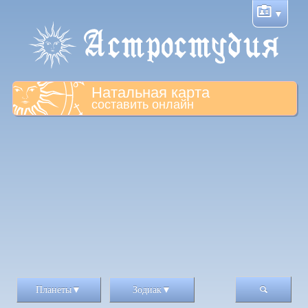
Натальная карта
составить онлайн
Планеты
Зодиак