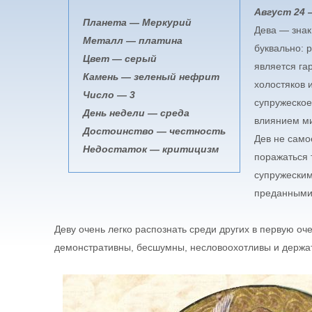
Август 24 
Планета — Меркурий
Дева — знак
Металл — платина
буквально: 
Цвет — серый
является га
Камень — зеленый нефрит
холостяков 
Число — 3
супружеское
День недели — среда
влиянием ми
Достоинство — честность
Дев не само
Недостаток — критицизм
поражаться 
супружеским
преданными
Деву очень легко распознать среди других в первую оч
демонстративны, бесшумны, несловоохотливы и держат