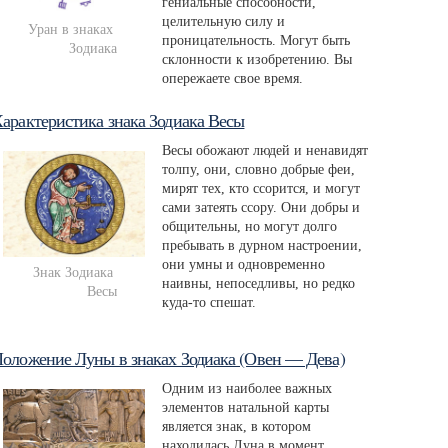
гениальные способности,
целительную силу и
Уран в знаках 
проницательность. Могут быть
Зодиака
склонности к изобретению. Вы
опережаете свое время.
арактеристика знака Зодиака Весы
Весы обожают людей и ненавидят
толпу, они, словно добрые феи,
мирят тех, кто ссорится, и могут
сами затеять ссору. Они добры и
общительны, но могут долго
пребывать в дурном настроении,
они умны и одновременно
Знак Зодиака 
наивны, непоседливы, но редко
Весы
куда-то спешат.
оложение Луны в знаках Зодиака (Овен — Дева)
Одним из наиболее важных
элементов натальной карты
является знак, в котором
находилась Луна в момент