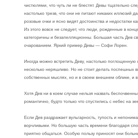
чистюлями, что чуть ли не блестят. Девы тщательно сл
настолько трезв, что они не питают никаких иллюзий да
розовые очки и ясно видят достоинства и недостатки к
Из этого вовсе не следует, что люди, рожденные в кон
категоричны и безапелляционны. Большая часть Дев с
очарованием. Яркий пример Девы — Софи Лорен.
Иногда можно встретить Деву, настолько поглощенную 
несколько неряшливо. Но не стоит делать поспешных в
собственных мыслях, но и в своем внешнем облике, и 
Хотя Дев ни в коем случае нельзя назвать беспочвенн
романтично, будто только что спустились с небес на з
Если Дев раздражает вульгарность, тупость и непоним
ворчливыми. Но большую часть времени благодаря спо
приятно общаться. Особую пользу приносят они боль