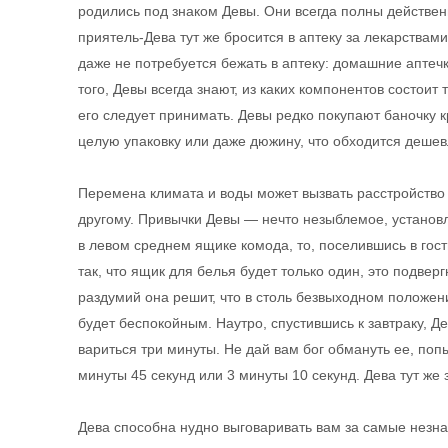
родились под знаком Девы. Они всегда полны действен
приятель-Дева тут же бросится в аптеку за лекарствами
даже не потребуется бежать в аптеку: домашние аптеч
того, Девы всегда знают, из каких компонентов состоит 
его следует принимать. Девы редко покупают баночку 
целую упаковку или даже дюжину, что обходится дешев
Перемена климата и воды может вызвать расстройство 
другому. Привычки Девы — нечто незыблемое, установл
в левом среднем ящике комода, то, поселившись в гост
так, что ящик для белья будет только один, это подве
раздумий она решит, что в столь безвыходном положени
будет беспокойным. Наутро, спустившись к завтраку, Д
вариться три минуты. Не дай вам бог обмануть ее, по
минуты 45 секунд или 3 минуты 10 секунд. Дева тут же 
Дева способна нудно выговаривать вам за самые незнач