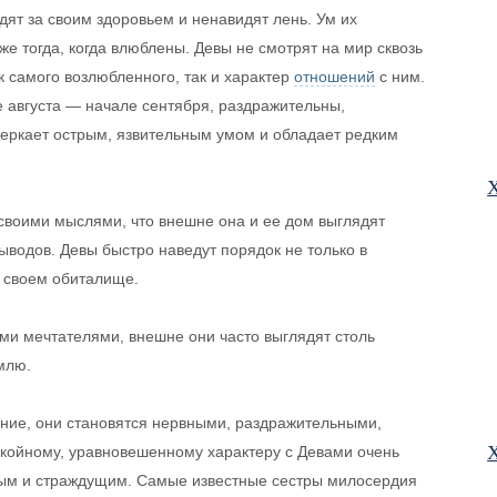
едят за своим здоровьем и ненавидят лень. Ум их
же тогда, когда влюблены. Девы не смотрят на мир сквозь
ак самого возлюбленного, так и характер
отношений
с ним.
це августа — начале сентября, раздражительны,
веркает острым, язвительным умом и обладает редким
Х
своими мыслями, что внешне она и ее дом выглядят
ыводов. Девы быстро наведут порядок не только в
в своем обиталище.
ыми мечтателями, внешне они часто выглядят столь
емлю.
ание, они становятся нервными, раздражительными,
Х
койному, уравновешенному характеру с Девами очень
ным и страждущим. Самые известные сестры милосердия