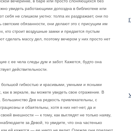
еской вечеринке, в баре или просто слоняющихся без
 можно увидеть работающими допоздна в библиотеке или
т себя не слишком уютно: толпа их раздражает, они по
П
ь светские обязанности, они делают это с присущим им
ех, кто строит воздушные замки и предается пустым
т сделать массу дел, поэтому вечером у них просто нет
щие с ее чела следы дум и забот. Кажется, будто она
ствует действительности.
, большой гибкостью и красивыми, умными и ясными
х, как в зеркале, вы можете увидеть свое отражение. В
У
. Большинство Дев на редкость привлекательны, с
ациозны и обаятельны, хотя в них нет-нет, да и
своей внешности — к тому, как выглядят не только наяву,
наблюдаете за Девой, то увидите, что она частенько
— как ей кажется — ее никто не видит. Одежде они придают