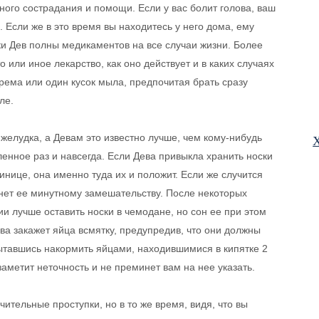
ного сострадания и помощи. Если у вас болит голова, ваш
. Если же в это время вы находитесь у него дома, ему
ки Дев полны медикаментов на все случаи жизни. Более
то или иное лекарство, как оно действует и в каких случаях
крема или один кусок мыла, предпочитая брать сразу
ле.
желудка, а Девам это известно лучше, чем кому-нибудь
Х
енное раз и навсегда. Если Дева привыкла хранить носки
инице, она именно туда их и положит. Если же случится
ргнет ее минутному замешательству. После некоторых
и лучше оставить носки в чемодане, но сон ее при этом
ева закажет яйца всмятку, предупредив, что они должны
пытавшись накормить яйцами, находившимися в кипятке 2
заметит неточность и не преминет вам на нее указать.
ительные проступки, но в то же время, видя, что вы