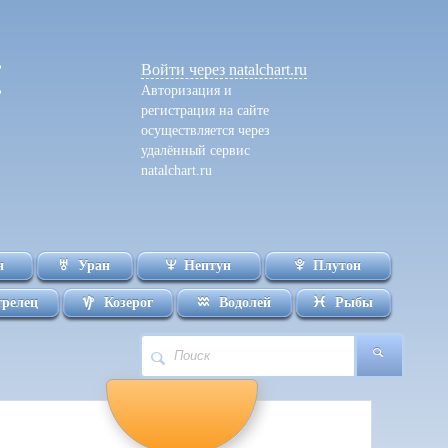
Войти
через natalchart.ru
Авторизация и
регистрация на сайте
осуществляется через
удалённый сервис
natalchart.ru
н
Уран
Нептун
Плутон
трелец
Козерог
Водолей
Рыбы