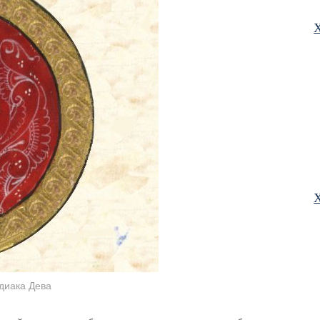
Х
Х
диака Дева