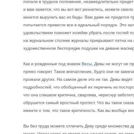
попали в трудное положение, незамедлительно придет 
и вам кажется, что вы вот-вот рехнетесь, можете смело
кинется выручать вас из беды. Вам даже не придется п
попытается привести все в идеальный порядок. Это зал
удовольствием поможет хозяйке убрать после гостей п
на журнальном столике журналы прикрывают пятна на 
художественном беспорядке подушки на диване маски
Как и рожденные под знаком
Весы
, Девы не могут не п
прямо говорят. Такое впечатление, будто они не замеча
промахи других. На самом деле это не так. Девы видят
подробностей, что обобщенный их перечень из посторон
что она слишком критична, сварлива, чересчур заботится
обрушится самый яростный протест. Что вы такое сказ
имеете о том, что такое критичность. Как вы вообще мо
Вы без труда можете отличить Деву среди множества д
месте. Через какое-то время она начнет ходить по ком