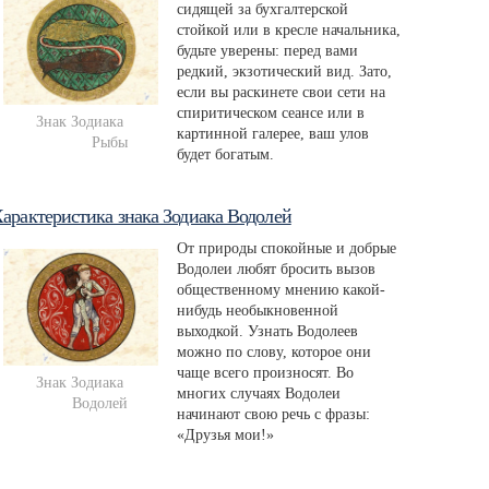
сидящей за бухгалтерской
стойкой или в кресле начальника,
будьте уверены: перед вами
редкий, экзотический вид. Зато,
если вы раскинете свои сети на
спиритическом сеансе или в
Знак Зодиака 
картинной галерее, ваш улов
Рыбы
будет богатым.
арактеристика знака Зодиака Водолей
От природы спокойные и добрые
Водолеи любят бросить вызов
общественному мнению какой-
нибудь необыкновенной
выходкой. Узнать Водолеев
можно по слову, которое они
чаще всего произносят. Во
Знак Зодиака 
многих случаях Водолеи
Водолей
начинают свою речь с фразы:
«Друзья мои!»