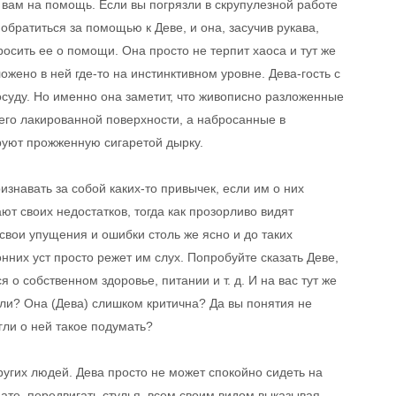
вам на помощь. Если вы погрязли в скрупулезной работе
 обратиться за помощью к Деве, и она, засучив рукава,
росить ее о помощи. Она просто не терпит хаоса и тут же
ожено в ней где-то на инстинктивном уровне. Дева-гость с
осуду. Но именно она заметит, что живописно разложенные
его лакированной поверхности, а набросанные в
руют прожженную сигаретой дырку.
ризнавать за собой каких-то привычек, если им о них
ют своих недостатков, тогда как прозорливо видят
 свои упущения и ошибки столь же ясно и до таких
них уст просто режет им слух. Попробуйте сказать Деве,
 о собственном здоровье, питании и т. д. И на вас тут же
али? Она (Дева) слишком критична? Да вы понятия не
гли о ней такое подумать?
ругих людей. Дева просто не может спокойно сидеть на
нате, передвигать стулья, всем своим видом выказывая,