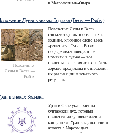
Скорпион
в Метрополитен-Опера.
оложение Луны в знаках Зодиака (Весы — Рыбы)
Положение Луны в Весах
считается одним из сильных в
зодиаке, ключевое слово здесь
«решение». Луна в Весах
подчеркивает поворотные
моменты в судьбе — все
принятые решения должны быть
Положение 
хорошо продуманы в отношении
Луны в Весах — 
их реализации и конечного
Рыбах
результата.
ран в знаках Зодиака
Уран в Овне указывает на
бунтарский дух, готовый
принести миру новые идеи и
концепции. Уран в гармоничном
аспекте с Марсом дает