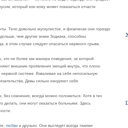
усом, который кое-кому может показаться отчасти
нты. Тело довольно мускулистое, и физически они гораздо
Х
 дольше, чем другие знаки Зодиака, способны
, в этом случае следует опасаться нервного срыва.
, это не более как манера поведения, за которой
няют внешние проявления эмоций внутрь, что плохо
и нервной системе. Взваливая на себя непосильную
язательства, Девы сильно изнуряют себя.
х, без сомнения, всегда можно положиться. Хотя в тех
П
-то делать, они могут оказаться больными. Здесь
ности.
те,
любви
и друзьях. Они выглядят всегда такими