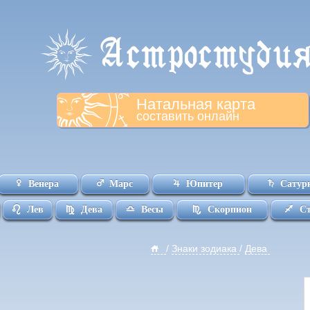
Натальная карта
составить онлайн
Венера
Марс
Юпитер
Сатур
Лев
Дева
Весы
Скорпион
С
/
Знаки зодиака
/
Дева