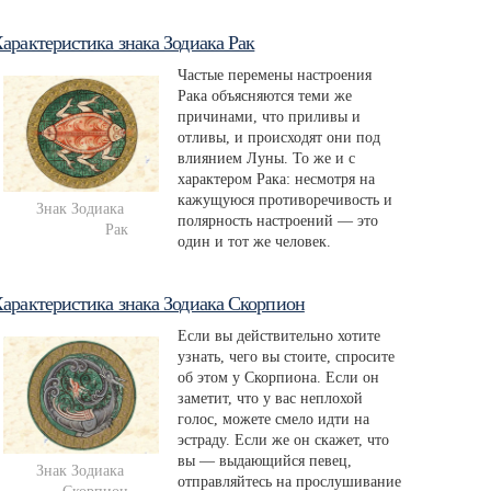
арактеристика знака Зодиака Рак
Частые перемены настроения
Рака объясняются теми же
причинами, что приливы и
отливы, и происходят они под
влиянием Луны. То же и с
характером Рака: несмотря на
кажущуюся противоречивость и
Знак Зодиака 
полярность настроений — это
Рак
один и тот же человек.
арактеристика знака Зодиака Скорпион
Если вы действительно хотите
узнать, чего вы стоите, спросите
об этом у Скорпиона. Если он
заметит, что у вас неплохой
голос, можете смело идти на
эстраду. Если же он скажет, что
вы — выдающийся певец,
Знак Зодиака 
отправляйтесь на прослушивание