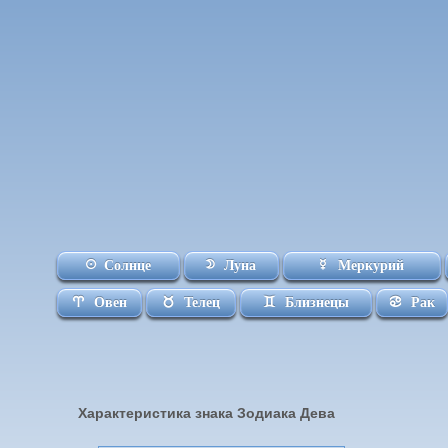
Солнце
Луна
Меркурий
Овен
Телец
Близнецы
Рак
Характеристика знака Зодиака Дева