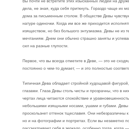
Вы почти не встретите этих изысканных людей на друж
дела, не зная, куда себя приткнуть. Гораздо чаще их
дома за письменным столом. В обществе Девы чувствую
натуре одиночки. Когда им все же приходится исполнят
изяществом, но без большого энтузиазма. Девы не из т
мечтаниям. Днем они обычно страшно заняты и успеваю
сил на разные глупости.
Первое, что вы всегда отметите в Деве, — это не сходя
постоянно о чем-то думает, — и это полностью соответ
Типичная Дева обладает стройной худощавой фигурой
глазами. Глаза Девы столь чисты и прозрачны, что в ни
чертах лица читаются спокойствие и уравновешенность
небольшими изящными носами, ушами и губами. Девы гр
проскользнет оттенок тщеславия. Они небезразличны к 
но и на фотографии и портретах. Если вы незаметно по
рассматривает себя в зеркало, особенно тогда, когда 